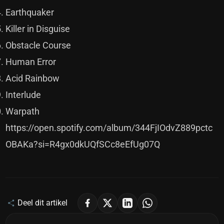
Earthquaker
Killer in Disguise
Obstacle Course
Human Error
Acid Rainbow
Interlude
Warpath
https://open.spotify.com/album/344FjIOdvZ889pctc
OBAKa?si=R4gx0dkUQfSCc8eEfUg07Q
Deel dit artikel