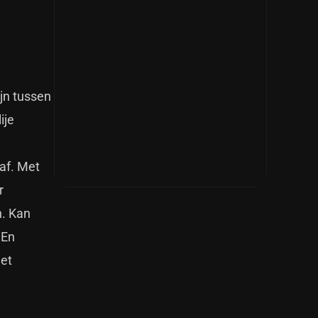
jn tussen
ije
af. Met
r
n. Kan
 En
het