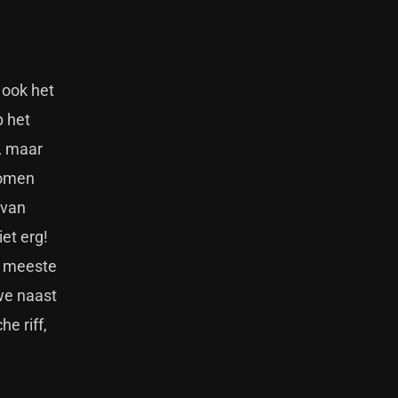
 ook het
p het
, maar
komen
 van
et erg!
de meeste
we naast
e riff,