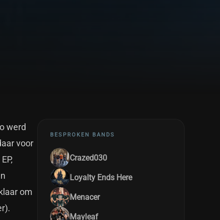
no werd
BESPROKEN BANDS
daar voor
Crazed030
 EP,
en
Loyalty Ends Here
klaar om
Menacer
r).
Mayleaf