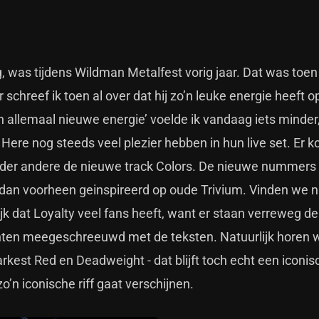
g, was tijdens Wildman Metalfest vorig jaar. Dat was toen
schreef ik toen al over dat hij zo’n leuke energie heeft o
n allemaal nieuwe energie’ voelde ik vandaag iets minder
 Here nog steeds veel plezier hebben in hun live set. Er 
er andere de nieuwe track Colors. De nieuwe nummers
 dan voorheen geinspireerd op oude Trivium. Vinden we ni
lijk dat Loyalty veel fans heeft, want er staan verreweg 
 kanten meegeschreeuwd met de teksten. Natuurlijk horen 
est Red en Deadweight - dat blijft toch echt een iconisch
o’n iconische riff gaat verschijnen.