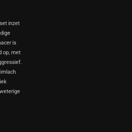
set inzet
odige
acer is
d op, met
ggressief.
limlach
iek
zweterige