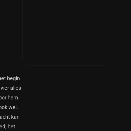
 het begin
ier alles
voor hem
ook wel,
dacht kan
ed; het