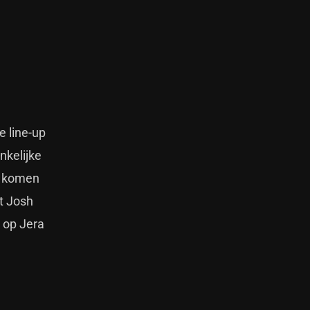
e line-up
nkelijke
e komen
t Josh
s op Jera