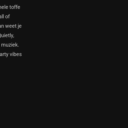
hele toffe
ll of
an weet je
uietly,
n muziek.
arty vibes