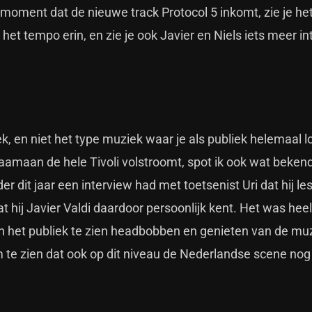
 moment dat de nieuwe track Protocol 5 inkomt, zie je het
et tempo erin, en zie je ook Javier en Niels iets meer in
iek, en niet het type muziek waar je als publiek helemaal l
zaamaan de hele Tivoli volstroomt, spot ik ook wat beken
er dit jaar een interview had met toetsenist Uri dat hij le
hij Javier Valdi daardoor persoonlijk kent. Het was heel
in het publiek te zien headbobben en genieten van de muz
m te zien dat ook op dit niveau de Nederlandse scene nog