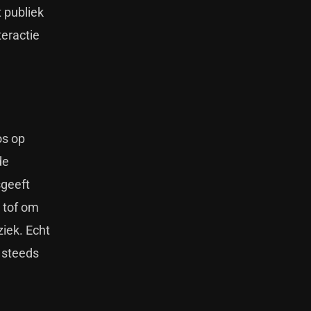
 publiek
teractie
os op
de
sgeeft
 tof om
iek. Echt
 steeds