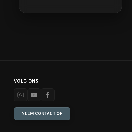
't Haarschut - Kloosterhaar
alternative
Toon verlopen events
Damnation
't Roodhert - Burgum
alternative metal
Groepeer per Maand
Novelization
't Ukien - Kampen
AOR
ZubZero
013 - Tilburg
arena rock
44NextDoor - Online Event
atmospheric blackmetal
Stilte
A.S.V. Karpe Noktem - Not Found
avant-garde
Serpenthead
ACU - Utrecht
avantgarde
Stoflong
VOLG ONS
Adams Music - Ittervoort
black
Afas Live - Amsterdam
black metal
Ahoj Tuitjenhorn - Tuitjenhorn
Black/Death
NEEM CONTACT OP
Ahoy - Rotterdam
Black/Viking